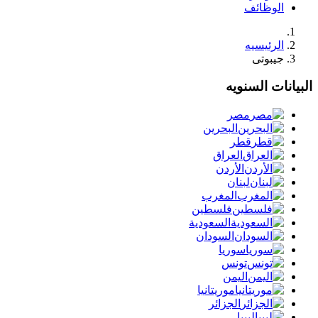
الوظائف
الرئيسيه
جيبوتى
البيانات السنويه
مصر
البحرين
قطر
العراق
الأردن
لبنان
المغرب
فلسطين
السعودية
السودان
سوريا
تونس
اليمن
موريتانيا
الجزائر
ليبيا