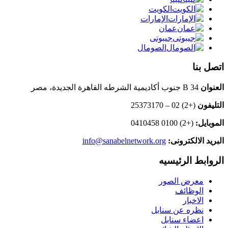
الكويت
الإمارات
عمان
جيبوتى
الصومال
اتصل بنا
العنوان
B 34 جنوب أكاديمية الشرطه القاهرة الجديدة، مصر
التليفون
(+2) 02 – 25373170
الموبايل:
(+2) 0100 0410458
البريد الالكترونى:
info@sanabelnetwork.org
الروابط الرئيسيه
معرض الصور
الوظائف
الاخبار
نظره عن سنابل
اعضاء سنابل