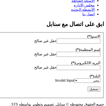
الاسئله الشائعه
مجلس الاداره
الأنشطة البحثية
اتصل بنا
ابق على اتصال مع سنابل
الاسم
(*)
حقل غير صالح
إسم المنظمة
(*)
حقل غير صالح
البريد الالكترونى
(*)
حقل غير صالح
البلد
(*)
Invalid Input
جميع الحقوق محفوظه © سنابل. تصميم وتطوير بواسطه STS .