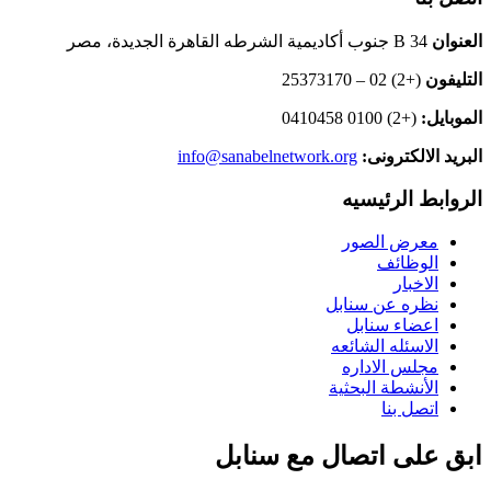
العنوان
B 34 جنوب أكاديمية الشرطه القاهرة الجديدة، مصر
التليفون
(+2) 02 – 25373170
الموبايل:
(+2) 0100 0410458
البريد الالكترونى:
info@sanabelnetwork.org
الروابط الرئيسيه
معرض الصور
الوظائف
الاخبار
نظره عن سنابل
اعضاء سنابل
الاسئله الشائعه
مجلس الاداره
الأنشطة البحثية
اتصل بنا
ابق على اتصال مع سنابل