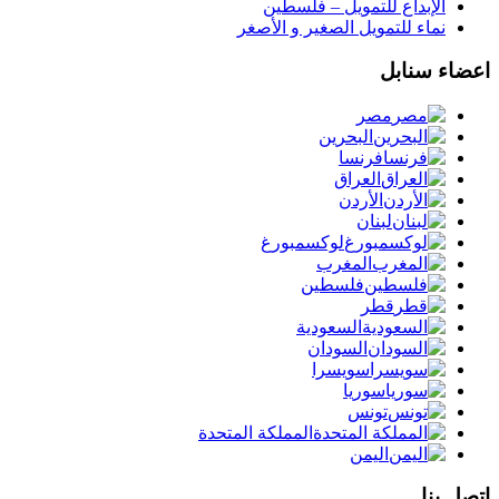
الإبداع للتمويل – فلسطين
نماء للتمويل الصغير و الأصغر
اعضاء سنابل
مصر
البحرين
فرنسا
العراق
الأردن
لبنان
لوكسمبورغ
المغرب
فلسطين
قطر
السعودية
السودان
سويسرا
سوريا
تونس
المملكة المتحدة
اليمن
اتصل بنا